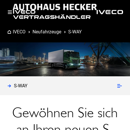
IVECO
VERTRAGSHÄNDLER
IVECO
Neufahrzeuge
S-WAY
S-WAY
Gewöhnen Sie sich
an Ihren neuen S-