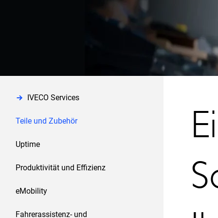
IVECO Services
E
Teile und Zubehör
Uptime
S
Produktivität und Effizienz
eMobility
Fahrerassistenz- und