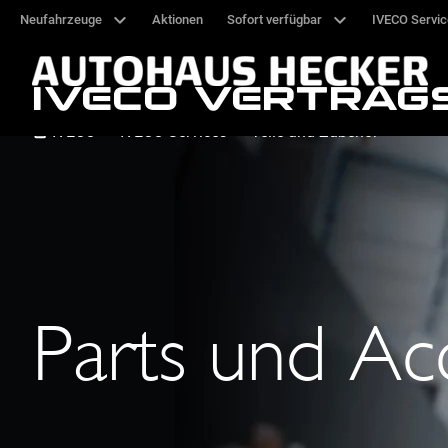
Neufahrzeuge
Aktionen
Sofort verfügbar
IVECO Servi
IVECO VERTRAG
IVECO
IVECO Services
Teile und Zubehör
Parts und Ac