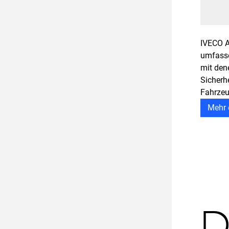
IVECO A
umfasse
mit dene
Sicherh
Fahrzeu
Mehr 
D